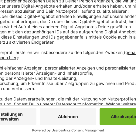
Damit sind momentan 141 Menschen mit dem Corona-Vi
Neuinfektionen ist weiter angestiegen. Der Inzidenz
49,0 Neuinfektionen innerhalb einer Woche pro 100.0
auch Mönchengladbach als Risikogebiet. Es ist davon
nächsten Tagen erreicht wird. Dann treten neue Maß
Land vorgegeben hat. Das Gesundheitsamt meldet he
Mönchengladbach. Eine 77jährige Person, die mit Covi
gestorben. Damit steigt die Zahl der Todesfälle im
Mönchengladbach. 684 Personen befinden sich mome
Anzeige