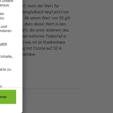
rus infiziert. Auch der Wert für
wert in Mönchengladbach liegt jetzt bei
00 Einwohner. Ab einem Wert von 50 gilt
 auszugehen, dass dieser Wert in den
nahmen in Kraft, die unter anderem das
ute auch einen weiteren Todesfall in
d-19 infiziert war, ist im Krankenhaus
 Zusammenhang mit Corona auf 52 in
ntan in Quarantäne.