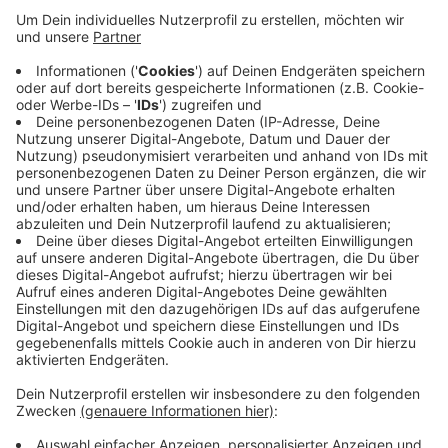
Anzeige
Von gestern auf heute wurden zwei neue
Ansteckungen in Mönchengladbach gemeldet.
Gleichzeitig gelten auch zwei Erkrankte mehr bei uns
als geheilt. Seit dem Beginn der Pandemie sind in
Mönchengladbach genau 500 positive Fälle registriert
worden. Über 30 Menschen (33) sind bei uns bis jetzt
an Covid-19 verstorben.
Anzeige