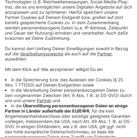
Seit gestern sind dem Gesundheitsamt 12 neue Fälle
gemeldet worden. Gleichzeitig gelten 5 Erkrankte seit
heute als geheilt. Zusammengefasst sind damit in
Mönchengladbach im Moment 116 aktive Corona-
Infektionen bekannt. In Quarantäne befinden sich
aktuel 625 Menschen, drei von ihnen sind im
Krankenhaus. Seit März hat die Stadt damit 1244 Fälle
mit dem Corona-Virus registriert, 1077 sind
mittlerweile wieder genesen. 51 Menschen in unserer
Stadt sind an oder mit dem Corona-Virus gestorben.
Laut Robert-Koch-Institut liegt die Zahl der
Neuinfektionen der letzten 7 Tage pro 100.000
Einwohner jetzt bei 36,8. Alle aktuellen Infos zur
Corona-Lage in Mönchengladbach findet ihr auch auf
den beiden
Seiten
der
Stadt
.
Anzeige