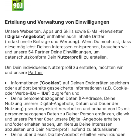
Anzeige
Mönchengladbach hat die Kritische Grenze von 35
Neuinfektionen pro 100.000 Einwohnern in den letzten
Tagen überschritten. Am Donnerstagabend (15.10. )
meldet die Stadt einen Wert von 36,7. Damit gelten
von jetzt an strengere Maßnahmen in der Stadt.
Konkret lauten die Maßnahmen:
Private Feiern außerhalb privater Räume mit 25
bis 50 Personen müssen dem Ordnungsamt
gemeldet werden.
Diese Auflage gilt sowohl für den Privatmann als
auch für den Veranstalter, in dessen
Räumlichkeiten die Feier stattfindet.
Bei Anmeldung wird eine entsprechende
Bestätigung erteilt.
Außerdem ist bei Veranstaltungen aller Art eine