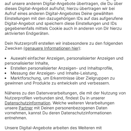
namentliche Sitzplatzdokumentation
vorzunehmen.
Bei Sportveranstaltungen in geschlossenen
Räumen sind Zuschauer nicht mehr zugelassen.
Veranstaltungen mit mehr als 1000 Personen sind
sogar ganz untersagt.
Bei Sportveranstaltungen im Freien ist die
Zuschauerzahl auf 300 begrenzt.
So haben die neuen Maßnahmen auch auf das
Heimspiel der Borussia am Samstag Auswirkungen, die
300 erlaubten Zuschauer will der Verein per Los
bestimmen.
Anzeige
Auch am Freitag steigen die Zahlen
Anzeige