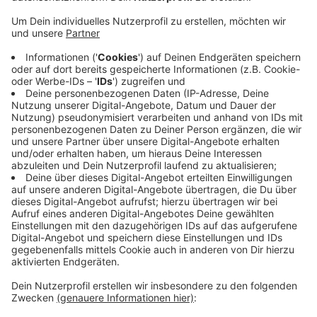
Anzeige
Bis zum 19. April dürfen die Bewohner nur noch von
einer Person pro Tag - und dann auch nur eine Stunde
lang auf deren Zimmer besucht werden. Wer in den
letzten 14 Tagen in einer als Risikogebiet
ausgewiesenen Region war, darf Pflegeeinrichtungen
zwei Wochen nach der Rückkehr nicht mehr
besuchen. Ausnahmen für nahestehende Personen
sollen laut Stadt im Einzelfall unter Auflagen möglich
sein.
Anzeige