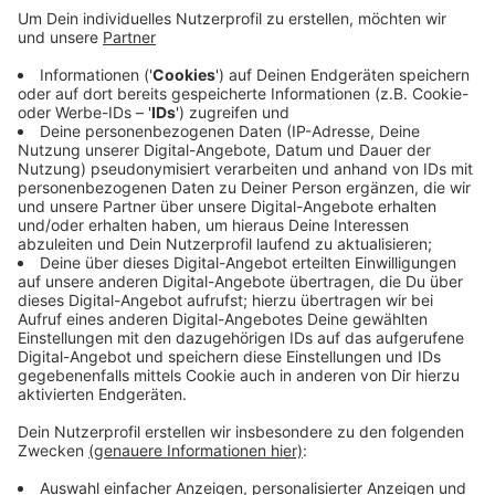
Missbrauch und heimliches Überwachen nicht
möglich
Anzeige
Die Bundesregierung will den Missbrauch der App
ausschließen. Infektionsmeldungen können nur nach
Bestätigung der Gesundheitsbehörden in der App
eingetragen werden. Das geschehe dann durch das
Scannen eines entsprechenden QR-Codes. Es ist quasi
ausgeschlossen, dass auch die
Bevölkerung heimlich
überwacht
wird. Der Quell-Code der App kann auf der
Plattform "GitHub" transparent eingesehen werden.
Bei etlichen Analysen des Codes wurden keine
Hintertüren oder andere Anomalien entdeckt.
Anzeige