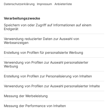
warnen kann und so dabei hilft, dass sich Bürgerinnen
und Bürger frühzeitig testen lassen, wird in
Grundrechte gerade nicht eingegriffen", sagt Demmer
dazu.
Anzeige
Fehlalarme nicht ausgeschlossen
Anzeige
Da die Bluetooth-Technik nicht für das Messen von
Abständen entwickelt wurde, wird es sicherlich auch
Fehlalarme geben. Es kann zum Beispiel sein, dass sich
Infizierte hinter einer Glaswand befunden haben und
einen Alarm auslösen, obwohl durch den "Kontakt"
keine Infektionsgefahr ausging. Daher verweisen