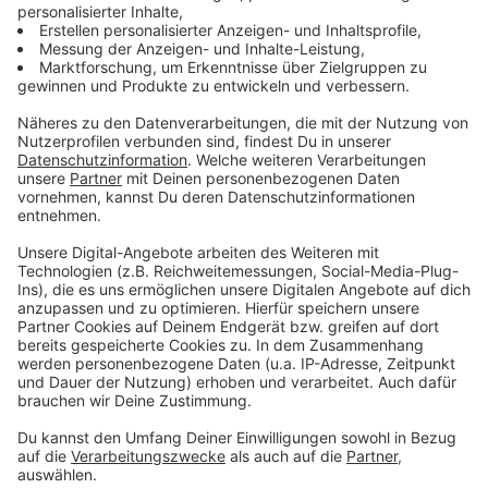
So soll der Akku unserer Smartphones nicht
beeinträchtigt werden
Anzeige
Dadurch, dass man sich auf Verwendung von
Bluetooth LE
geeinigt hat, sei ein schneller leerer
Akku eigentlich ausgeschlossen. LE steht für Low
Engergy (geringen Strombedarf). Die Entwickler
versprechen, dass das Nutzen der App längst nicht so
viel Strom verbraucht, wie das Streamen von Musik
auf einen Bluetooth-Lautsprecher. Trotzdem wird die
Praxis am Ende zeigen, wie es um die Akkus ausschaut.
Anzeige
So kann die App zu einem Erfolg werden
Anzeige