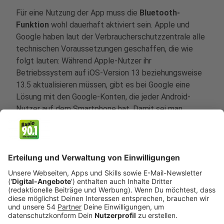
Für eine Nutzung der App muss die
Bluetooth-
Funktion
wohl dauerhaft aktiviert sein. Apple und
Google haben laut der Verbraucherschutzzentrale alle
technischen Voraussetzungen geschaffen, die wie
folgt lauten: Während Apple-Nutzer ihr
Betriebssystem auf iOS-Version 13 beziehungsweise
13.5 aktualisieren müssen, gibt es bei Google eine
Lösung mit den Google-Konten, die jeder Android-
Nutzer auf dem Smartphone hat. Damit sei man
unabhängig von Smartphone-Herstellern und erreiche
auch Nutzer, die keine Updates für ihr Betriebssystem
mehr erhalten. Eine genaue Beschreibung, wie ihr für
Android oder iOS (Apple) vorzugehen habt, findet ihr
über
diesen Link
.
Anzeige