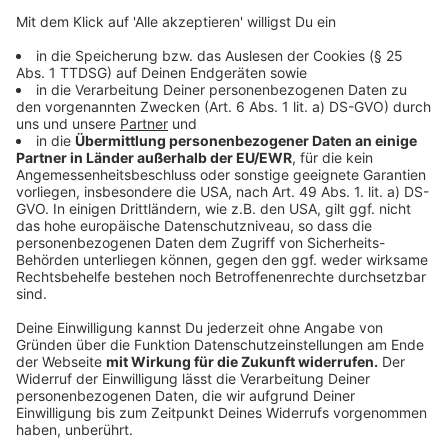
Studien zufolge sollten 60 Prozent der Bevölkerung
eines jeweiligen Landes eine solche App verwenden,
damit sie Erfolg hat. Die Bundesregierung sieht aber
schon positive Auswirkungen bei einer deutlich
geringeren Anzahl an Nutzern: "Jeder, der zusätzlich
mitmacht, ist eine Hilfe, um Kontaktketten
nachzuverfolgen", sagt die stellvertretende
Regierungssprecherin Ulrike Demmer.
Anzeige
Viele wollen aber offenbar die App nicht benutzen.
Gründe dafür seien vor allem Bedenken beim
Datenschutz und der Überwachung. Die App wird aber
mit Sicherheit nicht jedem Bürger vorgeschrieben: "
Da
es sich um eine
freiwillige App
handelt, die Menschen