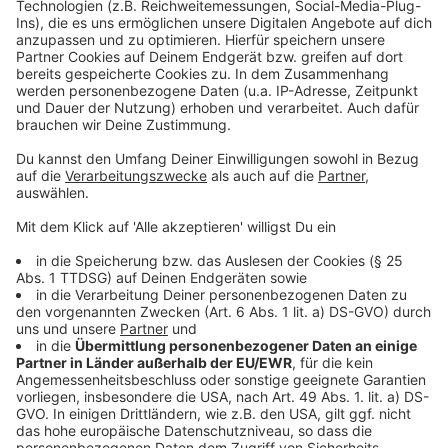
Unterwelt Kopenhagens gibt es beides nur für Mut
Akzeptieren
und Blut.
powered by
Usercentrics Consent
Anzeige
Management Platform
©
Copyright: Netflix
Die Unterwelt würde Miu gerne tot sehen...doch sie
weiß sich zu wehren.
Anzeige
©
Copyright: Netflix
Im Kopenhagener Rotlichtmilieu kann sich Miu bald
nicht mehr frei bewegen.
Anzeige