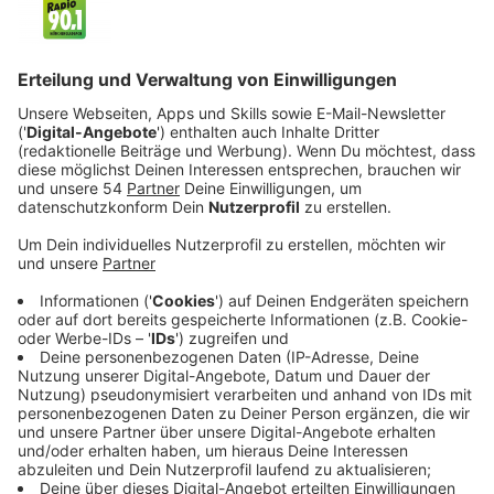
Veröffentlicht:
Mittwoch, 04.01.2023 16:22
Anzeige
Doch Miu will diesem Umfeld endlich entfliehen und
Gerechtigkeit und Rache. Ihre Flucht treibt sie in die
Unterwelt Kopenhagens, in der Macht, Drogen und die
Unterwerfung von Frauen an der Tagesordnung sind.
Und auch übernatürliche Mächte scheinen die
Unterwelt zu regieren, in der Miu nun ihre eigenen
übernatürlichen Fähigkeiten brauchen wird. Vor allem,
weil sie in Kopenhagen auf ihre Erzfeindin Rakel (Lola
Winding Refn) trifft. Die beiden Frauen werden schnell
herausfinden, dass sie nicht die Einzigen sind, die in der
Unterwelt übernatürliche Kräfte entwickeln können.
Streaming-Dienst: Netflix