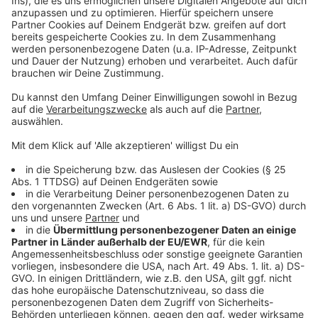
©
Copyright: Sky Ticket
Major bringt seinen Partner durch seine
Programmierfehler immer wieder in brenzlige
Situationen.
Anzeige
©
Copyright: Sky Ticket
Blöd nur, wenn die Programmierung mal wieder spinnt...
Anzeige