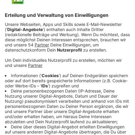
Veröffentlicht:
Montag, 24.05.2021 20:53
Anzeige
Blöd nur, dass bei seiner Programmierung einige Dinge
schief gegangen sind und so stolpert Major von einer
Panne in die nächste. Immer an seiner Seite, sein
(ehemaliger) Partner Roy Carver (Stephen Graham), der
mit seinem neuen Cyber-Cop-Kollegen so seine liebe
Not hat.
Streaming-Dienst: Sky Ticket
Anzeige
Wir benötigen Ihre