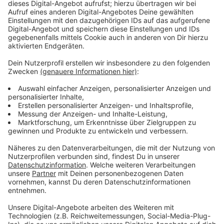
Zustimmung, um den YouTube
Video-Service zu laden!
Wir verwenden einen Service eines
Drittanbieters, um Videoinhalte
einzubetten. Dieser Service kann
Daten zu Ihren Aktivitäten
sammeln. Bitte lesen Sie die
Details durch und stimmen Sie der
Nutzung des Service zu, um dieses
Video anzusehen.
Mehr Informationen
Code 404 ist ein Standardfehlercode in der
Programmierung. Der digitale Ermittler John Major ist
Akzeptieren
daher die unberechenbare Testversion eines Cyber-
powered by
Usercentrics Consent
Cops. Das kann nicht gut gehen…
Management Platform
Anzeige