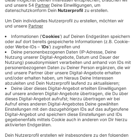
Anzeige
Etwa 50 weihnachtliche Buden und verkauft werden
selbstgemachte Plätzchen oder Weihnachtsdeko:
Heute ist wieder Christkindlmarkt auf dem
Kapuzinerplatz in Mönchengladbach. Er läuft heute
(26.11.2022) noch bis 17 Uhr. Der Erlös ist für den
guten Zweck. In diesem Jahr sind 45 Vereine und
private Gruppen dabei. Alle machen das ehrenamtlich
und der Erlös geht traditionell an insgesamt neun
Einrichtungen, die sich um behinderte Menschen in
Mönchengladbach kümmern. Da wird zum Beispiel die
Förderschule Dahlenerstraße berücksichtigt, die
evangelische Stiftung Hephata die Aktion Freizeigt
behinderter Jugendlicher. Zum Teil haben diese
Einrichtungen auch eigene Buden auf dem Markt und
verkaufen Selbstgemachtes. In all den Jahren ist