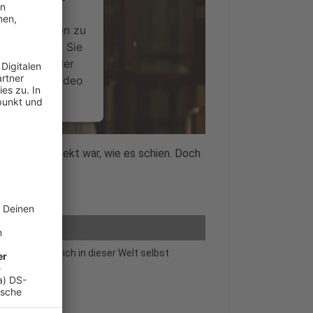
ideoinhalte
ce kann Daten zu
 Bitte lesen Sie
timmen Sie der
um dieses Video
.
onen
icht so perfekt war, wie es schien. Doch
nsent Management
ht, dass sie sich in dieser Welt selbst