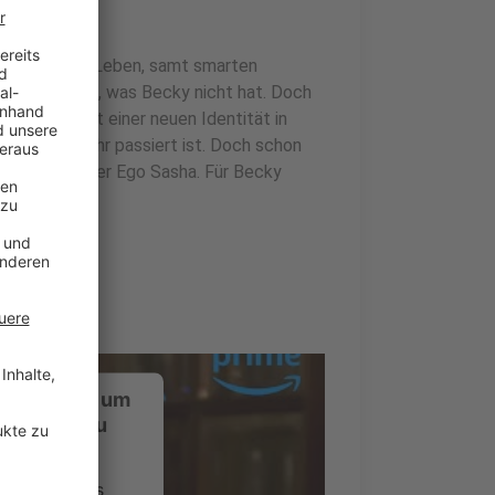
bar perfekten Leben, samt smarten
e hat all das, was Becky nicht hat. Doch
Idee, sich mit einer neuen Identität in
n, was mit ihr passiert ist. Doch schon
mit ihrem Alter Ego Sasha. Für Becky
ustimmung, um
-Service zu
ervice eines