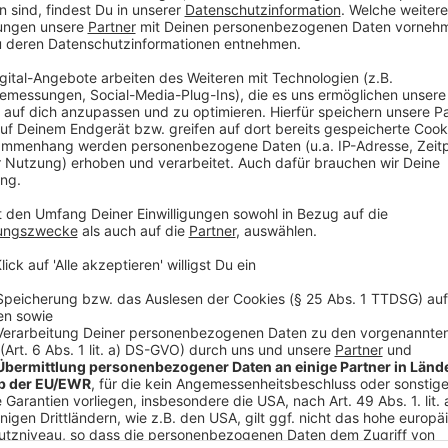
Drittanbieters, um V
einzubetten. Dieser Servi
Ihren Aktivitäten sammeln.
die Details durch und s
Nutzung des Service zu, 
anzusehen
Mehr Informati
Becky merkt schnell, dass Chloes Leben bei weitem n
Akzeptieren
Becky verliert sich immer tiefer in Chloes Welt.
powered by
Usercentrics Co
Anzeige
Platform
©
Copyright: Amazon Prime Video
Becky schleicht sich Chloes Leben ein. Noch ahnt sie nic
verlieren wird.
Anzeige