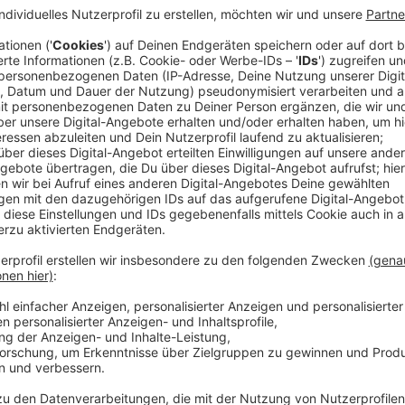
Chloe lässt ihre Follower teilhaben an ihrem schein
Ehemann und äußerst erfolgreichen Freundinnen. Chlo
als Chloe plötzlich stirbt, hat Becky die wahnwitzige 
Chloes altes Leben einzuschleichen, um herauszufinde
bald findet sie gefallen an Chloes glamouröser Welt 
beginnt damit ein gefährliches Spiel…
Streaming-Dienst: Amazon Prime Video
Anzeige
Wir benötigen Ihre Z
den YouTube Video
laden!
Wir verwenden einen S