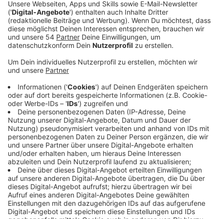
Zwei Stadien, Vorgaben und Corona-Tests
Anzeige
In Lissabon wird im Estadio da Luz und im Estadio José
Alvalade gespielt. Es sind die Stadien von Benfica und
Sporting Lissabon. Für die Vereine gibt es laut "Bild"
ein
Hygienekonzept
, das im Kern dem Plan für
Geisterspiele in der Bundesliga ähnelt.
Anzeige
Demnach dürfen die Fußballer in ihren Team-Hotels
(alle wohnen in separaten Hotels) sich frei bewegen
und die Unterkünfte auch verlassen. Quarantäne
stünde zwar nicht auf dem Plan, doch die eigenen
Klubs raten sowieso davon ab. Vor der Anreise sollen
alle Spieler auf
Corona
getestet werden, nach der