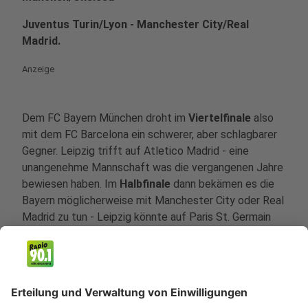
Juventus Turin/Lyon - Manchester City/Real
Madrid.
Anzeige
Dem FC Bayern München droht im
Viertelfinale
also
mit dem FC Barcelona ein schwerer, aber schlagbarer
Gegner. Leipzig trifft auf Atletico Madrid - eine
unangenehme Mannschaft was die vergangenen Jahre
bewiesen haben. Im
Halbfinale
dann bekämen es die
Bayern möglicherweise mit Manchester City oder Real
Madrid zu tun - Leipzig könnte auf Paris St. Germain
treffen.
Anzeige