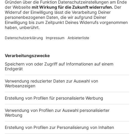
europäische Wettbewerb findet bei uns in Nordrhein-
Westfalen statt. Die Stadien wurden auch schon
benannt. Gespielt wird
in Düsseldorf, in Duisburg, in
Gelsenkirchen und in Köln
. Mit dabei sind auch noch
drei deutsche Mannschaften.
Bayer Leverkusen,
Eintracht Frankfurt und der VfL Wolfsburg
halten
die deutsche Fahne hoch. Leverkusen hat sein Hinspiel
gegen Glasgow Rangers mit 3:1 gewonnen, Wolfsburg
1:2 gegen Shakthar Donezk verloren. Frankfurt
unterlag Basel sogar mit 0:3.
Anzeige
Das
Hygienekonzept
der Champions League gilt
ebenfalls für die Europa League. Die Teams verteilen
sich dabei nicht nur auf eine Stadt, sondern auf
mehrere. Von den vier Spielorten finden die
meisten
Partien in Köln
statt.
Duisburg
hat beispielsweise