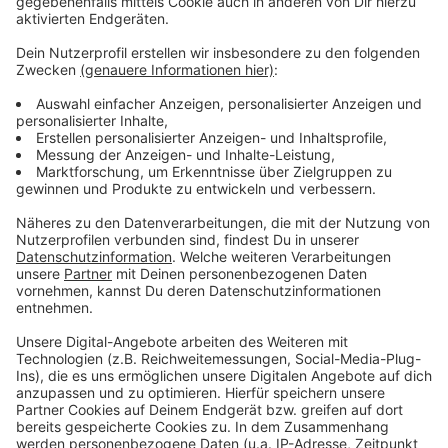
Ankunft werde außerdem
Fieber
gemessen.
Anzeige
Wo die Spiele zu sehen sind
Anzeige
Der Pay-TV-Sender Sky und der Streamingdienst
DAZN teilen sich die Achtel- und Viertelfinals
untereinander auf. Die Bayern gibt es in jedem Fall auf
Sky zu sehen. Die Halbfinals und das Finale übertragen
beide Sender. Sollte ein
deutsches Team ins Finale
kommen, wird es auch eine
Free-TV-Übertragung
geben.
Anzeige