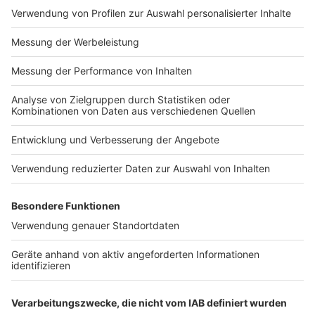
nur ein Viertelfinale. Schon ein paar Achtelfinalpartien
finden in Deutschland statt. Das sind die Spiele, in
denen im März noch nicht einmal das Hinrundenmatch
ausgetragen werden konnte.
Anzeige
Zu den Favoriten zählt neben
Inter Mailand
und
Manchester United
auch
Bayer Leverkusen.
Die
Werkself trifft wohl im Viertelfinale auf Inter.
Wolfsburg und Frankfurt würden sich im Viertelfinale
duellieren. Übertragen werden einzelne Partien im
Free-TV auf
RTL
. Ansonsten gibt es bei
DAZN
alle
Spiele live.
Autor: Joachim Schultheis