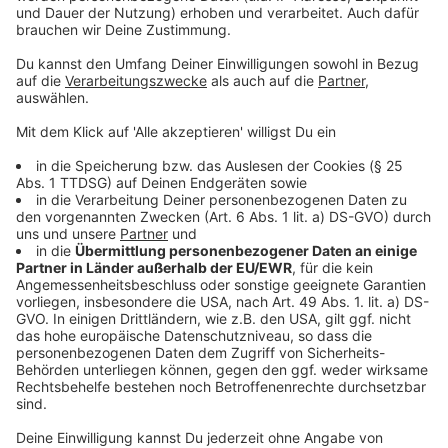
Bayern München gehört zu den Favoriten
Anzeige
Neben dem
FC Bayern München
gelten auch
Real
Madrid
und
Paris St. Germain
zu den Favoriten.
Außenseiterchancen werden
Manchester City
und
Juventus Turin
zugetraut.
Anzeige
Europa League findet in NRW statt
Anzeige
Neben der Champions League wird ab dem 6. August
auch die
Europa League
fortgesetzt. Der zweite