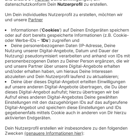
Anzeige
Die Kassenärztliche Vereinigung Nordrhein kritisiert
diese Entscheidung des Bundes scharf. Das teilt sie in
einer Pressemitteilung mit. Durch die Entscheidung für
eine Legalisierung von Cannabis habe Deutschland
jetzt gute Chancen, in die Champions League der
Drogenkriminalität aufzusteigen, sagt der Vorstand
der KVNO. Er sagt außerdem, dass so der
Jugendschutz und die Drogen-Prävention in
Deutschland stark vernachlässigt werden. Gerade bei
jungen Erwachsenen habe Cannabis oft negative
Auswirkungen auf die Psyche. Deswegen rechnet die
KVNO mit einem Anstieg der Probleme in diesem
Bereich. Das wird die Versorgung in diesem Bereich vor
Herausforderungen stellen, so die Einschätzung. Auch
die Polizei sieht die Legalisierung kritisch.