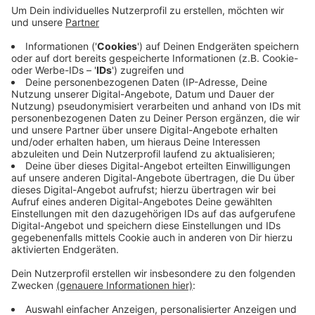
Anzeige
Unter anderem darum geht es bei Beratungen von
Kanzlerin Merkel und den Ministerpräsidenten der
Länder. Ein Signal für die Fortsetzung kam zuletzt vom
Bundesarbeitsministerium: Das hatte in Sachen
Arbeitsschutz dem Konzept der Deutschen Fußball-
Liga zugestimmt. Die DFL möchte im Idealfall Mitte
Mai mit den Geisterspielen starten.
Anzeige
Anzeige