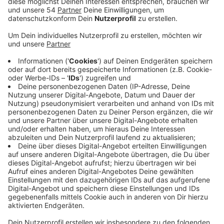
Veröffentlicht:
Dienstag, 13.04.2021 14:36
Anzeige
Der Inzidenzwert bei uns liegt seit Sonntag wieder
über 100 und ist seitdem auf 111 gerstiegen. Wird die
Bundes-Notbremse beschlossen, würden die Regeln
nach jetzigem Stand auch für Mönchengladbach
deutlich verschärft. Dann dürfte sich jeder Haushalt
höchstens mit einer weiteren Person treffen.
Geschäfte, Freizeit- und Kultureinrichtungen, so wie
Gastronomie müssten schließen. Neu wäre auch eine
Ausgangssperre zwischen 21 und 5 Uhr.
Zurückgenommen werden dürften das alles erst, wenn
die Inzidenz wieder fünf Tage am Stück unter 100
liegt. Bleibt es bei der Tendenz der letzten Tage in