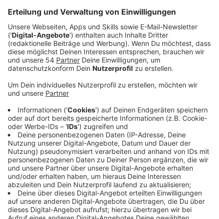
Veröffentlicht:
Freitag, 25.02.2022 12:09
Anzeige
Mit den Spendengeldern soll den Schülern aber auch
ein Ausflug ermöglicht werden, heißt es. Der
Förderverein nimmt auch Sachspenden für die
Klassenräume an. Die Grundausstattung wie Tafeln,
Stühle oder auch Tische werden aber nicht über
Spenden finanziert. Hier greift die Versicherung der
Schule und der Schulträger. Über die Höhe des
entstandenen Schadens kann die Stadtverwaltung
allerdings noch keine Auskunft geben.
Anzeige