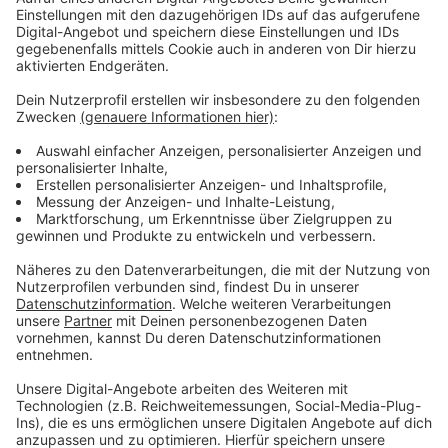
So könnt ihr Spenden:
Anzeige
Förderverein Brückenschule
IBAN: DE22 3105 0000 0003 3623 16
Verwendungszweck: Hoffnungsschimmer
Spendenquittungen werden ausgestellt. Wenden Sie
sich in diesem Fall bitte zusätzlich
unter der Angabe Ihrer vollständigen Daten
(Name/Firmenname/Adresse usw.) an:
info@foerderverein.brueckenschule.de