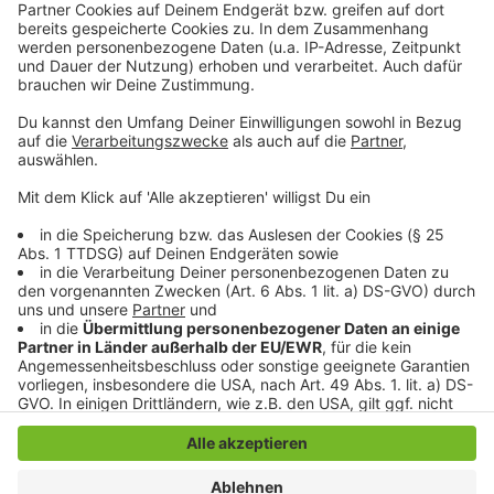
Für Sachspenden wenden Sie sich bitte an:
Herrn Christian Simons 0151 270 017 64
Frau Ricarda Waskow 0176 304 208 55
Anzeige
Anzeige
Anzeige