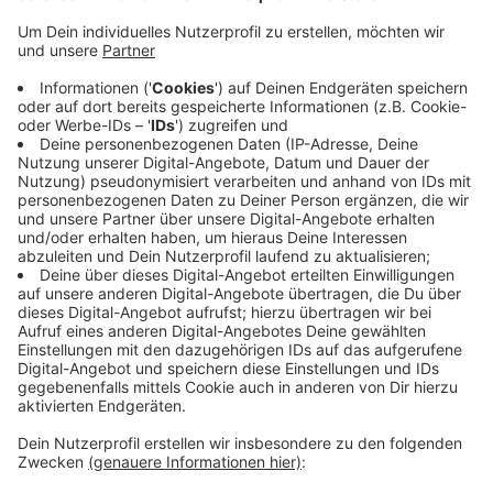
Anzeige
Die Berliner warten noch auf ihren ersten Sieg. In den
letzten zehn Jahren konnte die Hertha beim VfL
allerdings nur einmal gewinnen. Des weiteren gab es
sieben Niederlagen und zwei Unentschieden. Offen
sind bei der Borussia noch einige Personalfragen.
Bensebaini, Itakura und Elvedi waren zuletzt
angeschlagen. Kapitän Lars Stindl wird wohl wieder im
Kader sein. Das Spiel ist heute Abend um 20.30 Uhr
und Radio 90,1 überträgt wie immer live.
Anzeige