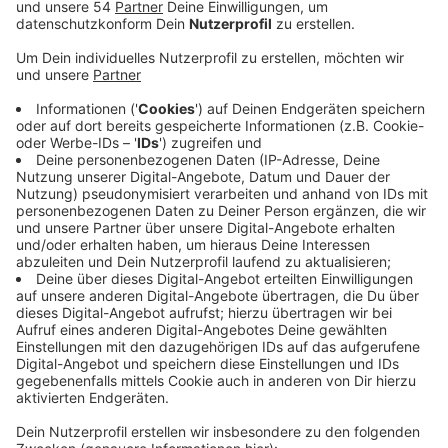
Anzeige
Der Verein hat den Mittelfeldspieler Kouadio Koné
vom französischen Zweitligisten FC Toulouse
verpflichtet. Er hat er einen Vertrag bis 2025
bekommen. Der 19-jährige wird aber zunächst bis zum
Sommer wieder an Toulouse ausgeliehen und dann zur
Vorbereitung auf die nächste Saison wieder zur
Fohlen-Elf stoßen. Gestern hat Koné laut Verein die
sportmedizinischen Untersuchungen absolviert und
den Vertrag unterschrieben. Der 19-jährige sei ein
hochinteressanter Spieler, den man schon länger
beobachtet habe, sagt der VfL. Er sei ein großes
Talent, viele Topklubs in Europa hätten sich um Koné
bemüht. Man sei froh, dass er sich für
Mönchengladbach entschieden habe. Koné ist bereits
der vierte Spieler im Borussia-Kader mit französischer