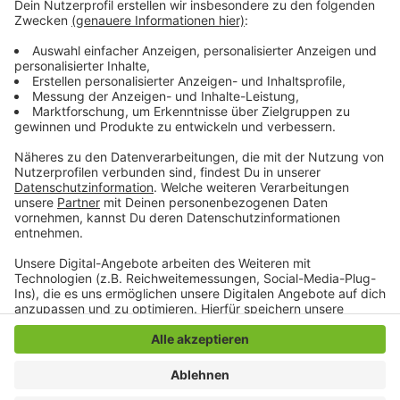
Tore erzielten allerdings die Berliner, die mit einer 2: 0-
Führung in die Pause gingen. Nach dem Wechsel
verteidigte Union konsequent, Borussia fehlte die
Gefährlichkeit. Nach drei Spieltagen finden sich die
Fohlen damit ganz hinten in der Tabelle wieder.
Anzeige
Anzeige
Anzeige