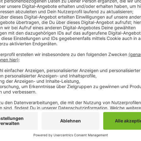
Das hat der VfL jetzt angekündigt. Sobald alle Spor
genutzt werden dürfen, wird die Borussia die anfall
Euro übernehmen. Davon sollen alle Vereine, die Teil
profitieren. Die Borussia will damit ein Zeichen der So
abgesagte Veranstaltungen oder Turniere fehlen vie
Vereine in unserer Stadt leisten eine herausragende 
Mönchengladbacher ein sozialer Rückhalt, so VfL-G
Anzeige