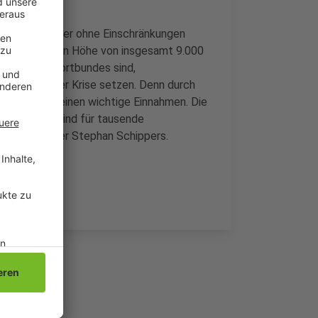
tstätten wieder ohne Einschränkungen
enden Kosten in Höhe von insgesamt 9.000
 des Stadtsportbundes sind,
lidarität in der Krise setzen. Denn durch
len Sportvereinen wichtige Einnahmen. Die
Arbeit - und sind für tausende
eschäftsführer Stephan Schippers.