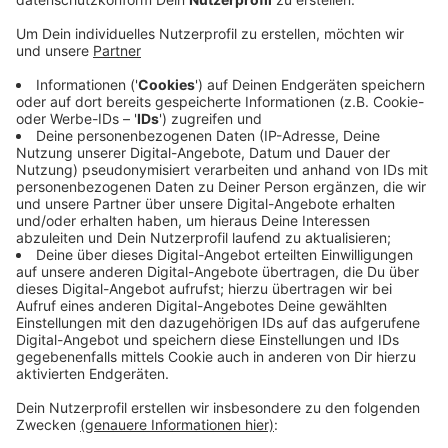
Anzeige
Anpfiff gegen den Zweitligisten ist heute um 15 Uhr
auf dem Fohlenplatz im Borussia-Park. Auch rund um
dieses kleinere Spielfeld gilt eine maximale
Zuschauerzahl von 300. Es gilt die Maskenpflicht,
Kontakt zu Spielern oder Trainer sind nach wie vor
nicht erlaubt. Die Borussia tritt heute mit
verkleinertem Kader an - insgesamt acht Borussen
sind derzeit für die Nationalmannschaften ihrer
Heimatländer im Einsatz. Trainer Marco Rose wird das
Testspiel gegen Düsseldorf deshalb vorrangig dafür
nutzen, die bisher weniger geforderten Spieler zum
Einsatz kommen zu lassen.
Anzeige