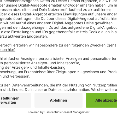
Rund 1.000 Fans können heute mit dabei sein und lau
auch kein negativer Test nötig. Anpfiff ist um 15 Uh
Nationalspieler, die sich nach ihrem EM-Einsatz noch 
Embolo, der für die nächsten Wochen verletzt ausfällt
Europameisterschaft eine Muskelverletzung zugezo
wohl länger verletzt aus. Der Franzose hat sich am D
Innenbandverletzung im rechen Knie zugezogen.
Anzeige