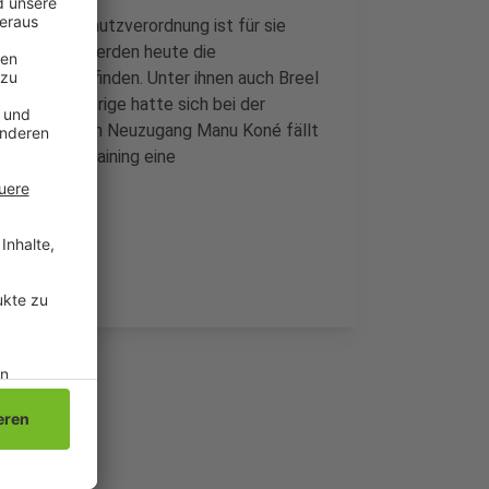
t Corona-Schutzverordnung ist für sie
r 30. Fehlen werden heute die
im Urlaub befinden. Unter ihnen auch Breel
. Der 24-jährige hatte sich bei der
gen. Und auch Neuzugang Manu Koné fällt
ienstag im Training eine