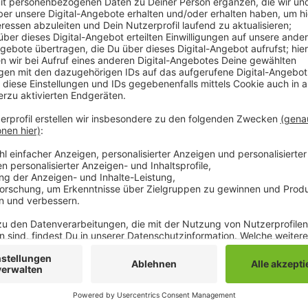
Am Samstagnachmittag (27.07.2019) steht um 16:00 
an. In Straelen trifft Borussia auf den 13. der abgel
später (28.07.2019) spielt der VfL um 16:00 Uhr in Vel
der vergangenen Saison siebter in der spanischen Li
Ligastart am 17. August noch zwei echte Gradmesser 
Testspiele sind die ersten nach dem Trainingslager 
Anzeige