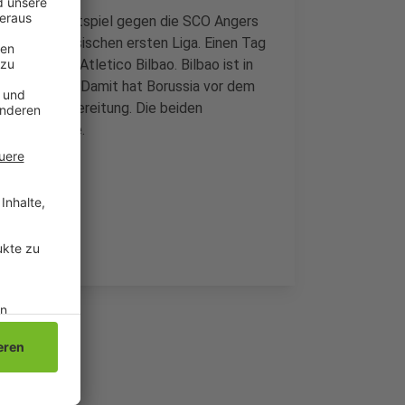
Uhr ein Testspiel gegen die SCO Angers
aufenen franösischen ersten Liga. Einen Tag
bert gegen Atletico Bilbao. Bilbao ist in
ga geworden. Damit hat Borussia vor dem
in der Vorbereitung. Die beiden
am Tegernsee.