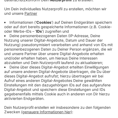
Veröffentlicht:
Samstag, 20.02.2021 10:38
Anzeige
Ein Sieg wäre nicht nur aus sportlicher Sicht wichtig. Er
würde auch die aufgeheizte Stimmung rund um den
Borussia Park etwas beruhigen. Mainz habe in den
letzten Spielen Selbstvertrauen getankt, sagt Rose.
Bo Svensson, der neue Trainer der Rheinhessen mache
einen guten Job. Pünktlich zum Auftakt der englischen
Wochen sind Denis Zakaria und Marcus Thuram wohl
wieder fit. Anpfiff ist heute um 15.30 Uhr. Radio 90,1
überträgt das Spiel live.
Anzeige