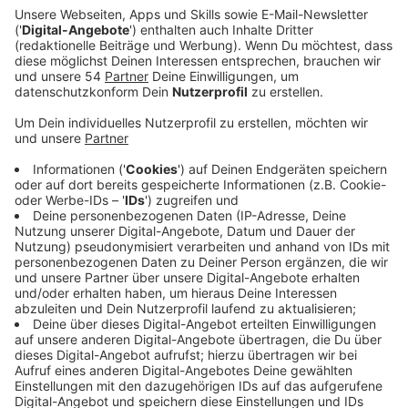
Anzeige
Borussia Mönchengladbach hat sich am letzten Tag
des Winter-Transferfensters in der Offensive
verstärkt. Die Fohlen leihen den linken
Mittelfeldspieler Hugo Bolin vom schwedischen
Erstligisten Malmö FF zunächst bis zum Saisonende im
Sommer aus. Zudem hat die Borussia eine Kaufpflicht
für den 22-jährigen Schweden. Diese soll bei zwei
Millionen Euro liegen und damit deutlich unter dem
geschätzten Marktwert von sechs Millionen Euro.
Damit war der Rechtsfuß nicht nur der wertvollste
Spieler in der ersten schwedischen Liga - er bringt
auch einiges an Erfahrung mit an den Niederrhein. 14
Mal lief Bolin in der Europa League, 12 Mal in der
Champions-League-Qualifikation und zwei Mal für die
schwedische Nationalmannschaft auf.