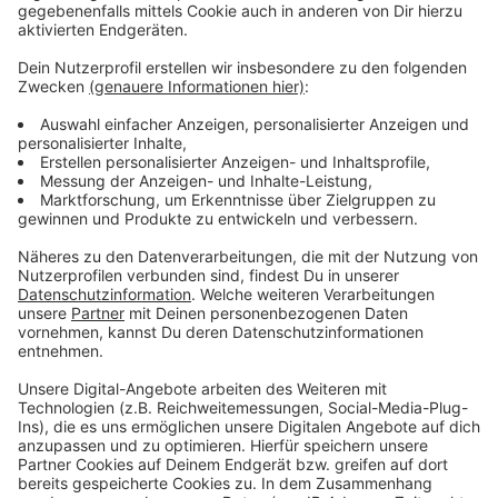
Allerdings haben auch einige Fohlen die Borussia
verlassen. Nach viereinhalb Jahren am Niederrhein
wechselt Luca Netz für rund 2,5 Millionen Euro zum
englischen Premier-League-Club Nottingham Forest.
Der Wechsel hatte sich abgezeichnet, weil Netz'
Vertrag bei den Fohlen im Sommer ausgelaufen wäre.
Somit war es für Sportchef Rouven Schröder die
letzte Möglichkeit Transfer-Erlöse für den 22-jährigen
Linksverteidiger zu erzielen, wie Borussia mitteilt.
Außerdem leiht Borussia ihren Offensivspieler Grant-
Leon Ranos bis zum Saisonende an Eintracht
Braunschweig aus. Und auch die beiden Nachwuchs-
Fohlen Charles Herrmann und Kilian Sauck verlassen
die Borussia. Herrmann wechselt wegen mangelnder
Perspektive bei den Fohlen für rund eine Million Euro
zum belgischen Erstligisten Cercle Brügge. Sauck
schließt sich Zweitligist Fortuna Düsseldorf an.
Anzeige