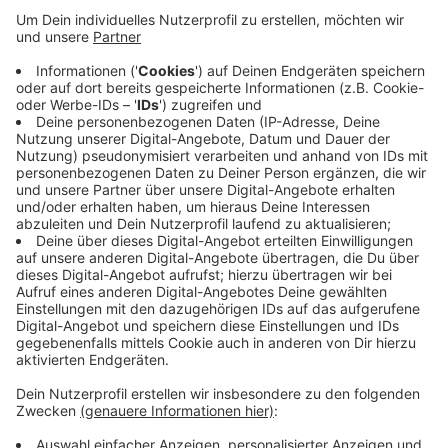
Anzeige
Und damit auf Borussias künftigen Cheftrainer Adi
Hütter. Für beide Clubs ist es ein wichtiges Spiel: die
Eintracht will in die Champions League, der VfL in die
Euroleague. Eine schwere Aufgabe, sagt Noch-VfL
Trainer Marco Rose. Kapitän Lars Stindl fehlt wegen
eines Muskelfaserrisses. Torwart Yann Sommer ist
rot-gesperrt, Christoph Kramer sitzt seine Gelb-Sperre
ab. Anpfiff ist um 15.30 Uhr. Radio 90,1 überträgt das
Spiel wie immer live.
Anzeige