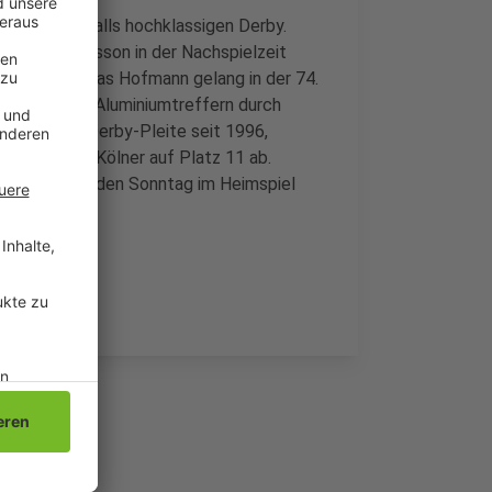
aber keinesfalls hochklassigen Derby.
nute und Andersson in der Nachspielzeit
 perfekt. Jonas Hofmann gelang in der 74.
der bei zwei Aluminiumtreffern durch
ie höchste Derby-Pleite seit 1996,
le hinter die Kölner auf Platz 11 ab.
iga am kommenden Sonntag im Heimspiel