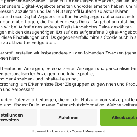
1:4 hieß es am Ende eines hitzigen und umkämpften, 
Ljubicic in der 55., Uth in der 77., Duda in der 78. Mi
machten die 26. Niederlage der Borussia im 93. Duell
Minute der zwischenzeitliche Ausgleich für den VfL, 
Denis Zakaria und Alessane Plea Pech hatte. Durch d
damals hieß es 0:4, rutschte die Borussia in der Tabel
Weiter geht es für den VfL in der Fußball-Bundesl
gegen den SC Freiburg. Anstoß ist um 17.30 Uhr.
Anzeige