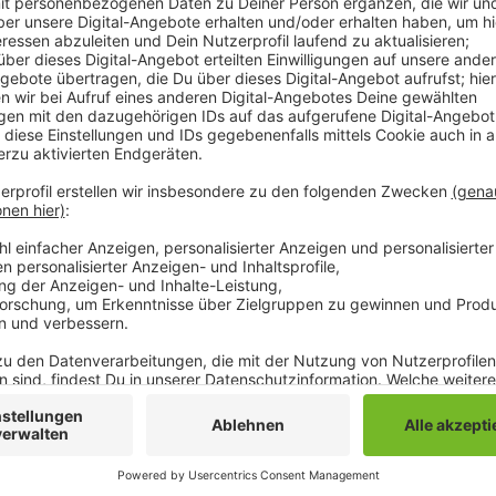
Das erste Heimspiel steht heute für die Fohlenelf 
will sich der VFL mit drei Punkten gegen Union Berli
Borussia Park sind mit dem neuen Hygienekonzept 10
trifft die Fohlenelf heute auf einen schwierigen Geg
"Unangnehm, weil sie immer ans Limit gehen, weil sie 
Gegner schwer machen. Aber auch, weil sie auf ihre 
wie sie Gegnern offensiv auch Schwierigkeiten berei
Thuram kommt das Spiel heute noch zu früh. Beide 
zurück finden, so Rose weiter. Auch mit Denis Zakaria
zu rechnen und Breel Embolo ist noch nicht komplett
der Partie ist heute um 15:30 Uhr. Radio 90,1 überträ
Anzeige