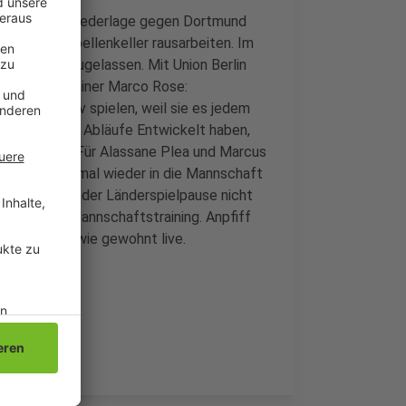
an. Nach der Niederlage gegen Dortmund
n aus dem Tabellenkeller rausarbeiten. Im
.800 Fans zugelassen. Mit Union Berlin
ener, sagt Trainer Marco Rose:
sehr instensiv spielen, weil sie es jedem
Art und Weise Abläufe Entwickelt haben,
ten können." Für Alassane Plea und Marcus
müssten erstmal wieder in die Mannschaft
 ist wohl vor der Länderspielpause nicht
 zurück im Mannschaftstraining. Anpfiff
gt das Spiel wie gewohnt live.