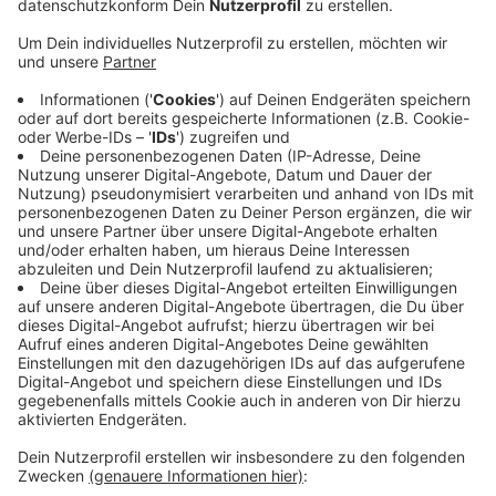
Anzeige
Eine richtige Achterbahnfahrt hat die Borussia gestern
Nachmittag in ihrem Auswärtsspiel in Freiburg erlebt.
Borusse Jonas Hofmann war am Ende sehr zufrieden
mit dem Punktgewinn. Zunächst hatten Bensebaini
und Embolo in den ersten 15 Minuten für
Festtagsstimmung bei den 3.400 mitgereisten VfL-
Fans gesorgt. Dann drehte Freiburg durch Tore von
Grifo, Günter und Lienhard in der zweiten Halbzeit
vermeintlich die Partie. Doch in der dritten Nachspiel-
Minute gelang dem eingewechselten Lars Stindl noch
das Tor zum Ausgleich.
Anzeige