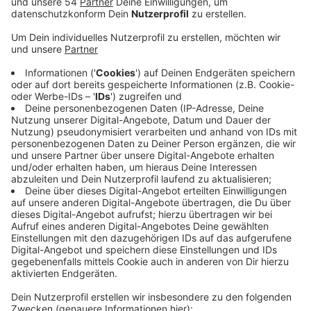
Anzeige
Demnach ist der Höhepunkt der Krise noch nicht
erreicht, obwohl der Befall schon jetzt historisches
Ausmaß habe, heißt es. Das warme und trockene
Wetter befördere im Moment die zweite Borkenkäfer-
Generation und verschärfe die ohnehin dramatische
Situation in den Wäldern, so die Einschätzung des
NRW-Umweltministeriums nach einem Treffen mit
einem Expertenteam. Auch in Mönchengladbachs
sterben die Fichten ab. Durch die Trockenheit sind die
Bäume nicht robust genug um sich gegen den
Borkenkäfer zu wehren. Ca. 85% der Fichten sind bei
uns betroffen, vor allem im Hardter und Wickrather
Wald. Die betroffenen Bäume sollen im September
gefällt werden um den Befall einzudämmen.