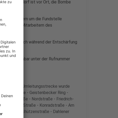
rung Düsseldorf ist vor Ort, die Bombe
den.
von 500 Metern um die Fundstelle
werden von Mitarbeitern des
e dürft ihr euch während der Entschärfung
line ist erreichbar unter der Rufnummer
 werden.
Die Umleitungsstrecke wurde
Hubertusstraße - Geistenbecker Ring -
- Gartenstraße - Nordstraße - Friedrich-
nrich-Pesch-Straße - Konradstraße - Am
rststraße - Schützenstraße - Dahlener