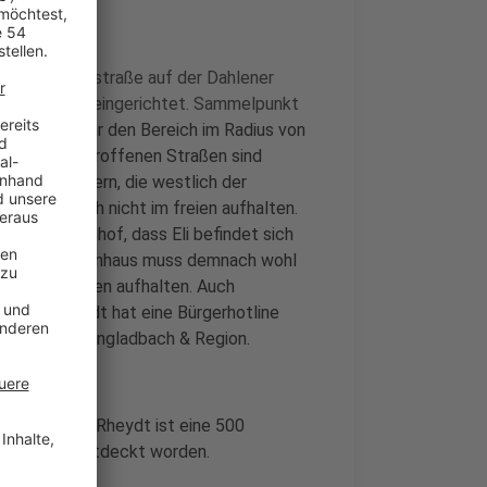
stelle Bootsstraße auf der Dahlener
r Urftstraße eingerichtet. Sammelpunkt
rt seit 12 Uhr den Bereich im Radius von
fen. Die betroffenen Straßen sind
on 1.000 Metern, die westlich der
arf man sich nicht im freien aufhalten.
r Hauptbahnhof, dass Eli befindet sich
t - das Krankenhaus muss demnach wohl
nicht im Freien aufhalten. Auch
one. Die Stadt hat eine Bürgerhotline
e unter Mönchengladbach & Region.
heystraße in Rheydt ist eine 500
Weltkrieg entdeckt worden.