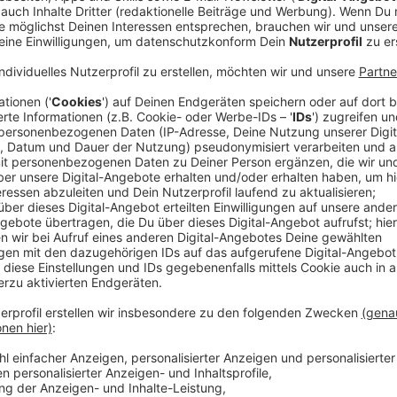
Anzeige
Seit 12 Uhr hat die NEW Sammelstellen an der Halte
Straße und an der Haltestelle Schmölderpark auf de
ist die Gesamtschule Espenstraße.
Die Stadt evakuie
500 Metern, etwa 3.000 Menschen sind davon betrof
gesperrt, das gilt auch für alle Straßen im Umkreis v
Bahnstrecke liegen. Im Umkreis von einem Kilometer d
Am Rande des Evakuierungsbereich liegt der Rheydte
fast genau 1.000 Meter von der Fundstelle entfern
nicht evakuiert werden, man darf sich aber auch dort 
Kindergärten und Schulen befinden sich in der Sperrz
eingerichtet - alle Infos findet ihr auf Radio 90,1.d
Aktuelle Infos der Stadt:
Auf einem Grundstück an der Schmölderstraße / Dilt
Kilogramm schwere Fliegerbombe aus dem zweiten 