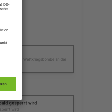
 Radio 90,1!
rzone
n Fundort der Weltkriegsbombe an der
bald gesperrt wird
sperrt wird