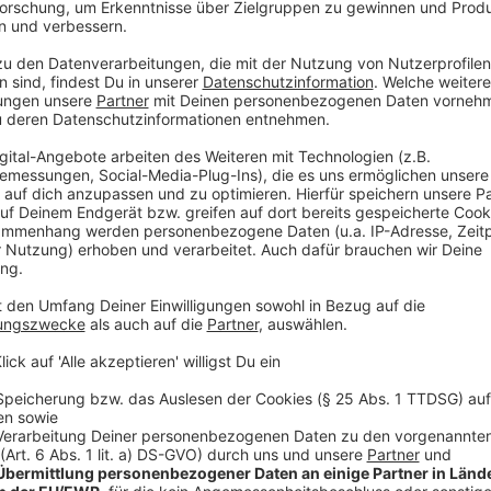
Der Kampfmittelbeseitigungsdienst der Bezirksregie
soll noch heute im Laufe des Tages entschärft wer
Aus Sicherheitsgründen muss der Bereich im Radius 
evakuiert werden. Bewohner und Gewerbetreibende 
Ordnungsamtes benachrichtigt.
Im Radius von 500 bis 1000 Metern um die Fundstell
nicht im Freien aufhalten.
Weitere Infos unter
www.notfallmg.de
. Eine Infohot
02161 / 25 54 321.
Der Evakuierungsbereich muss weiträumig umfahren
laut Stadt wie folgt festgelegt: Dahlener Straße - 
Duvenstraße - Odenkirchener Straße - Limitenstraße 
Ebert-Straße - Hangbuschweg - Schäferstraße - Hei
Ohler Friedhof - Preyerstraße - Pongser Straße - Fo
Straße