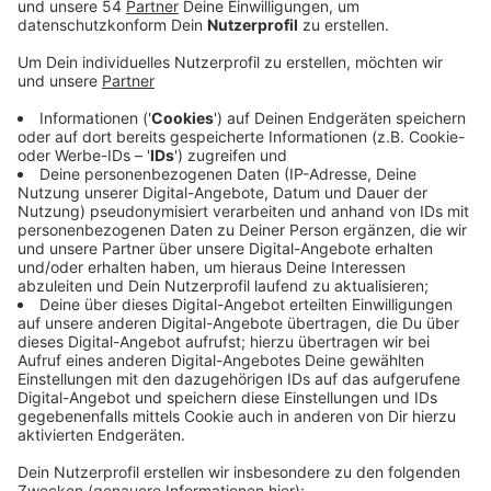
Veröffentlicht:
Dienstag, 14.06.2022 15:20
Anzeige
Die Auswirkungen der Corona-Pandemie, hohe
Temperaturen, Ferien und Feiertage, sowie ein hohes
Reiseaufkommen sorgten seit Wochen für weniger
Spenden. Auch der für uns zuständige
Blutspendedienst West appelliert dazu, dringend Blut
zu spenden. Das Spenderblut wird derzeit vor allem für
OPs gebraucht, die wegen Corona aufgeschoben
wurden und jetzt nachgeholt werden sollen. Generell
hilft Spenderblut aber auch Unfallopfern oder
Krebspatienten. Die nächsten Blutspendetermine in
Mönchengladbach sind am 21. Juni in der Katholischen
Grundschule Holt und zwei Tage später im Vorsthaus