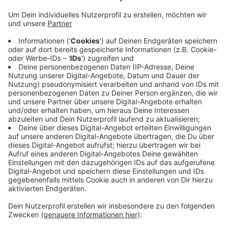
Veröffentlicht:
Montag, 15.07.2024 13:47
Anzeige
Weil ein erster Teil der Umbauten schon heute
durchgeführt wird, bleibt das
Berufsinformationszentrum deshalb ganztägig
geschlossen. Morgen, am Dienstag, öffnet das
Berufs-Beratungsangebot wieder zu den gewohnten
Öffnungszeiten von 8 bis 15 Uhr 30. Außerdem stellt
die Agentur für Arbeit auch ein digitales Angebot zur
Verfügung.
Das findet ihr hier.
Anzeige