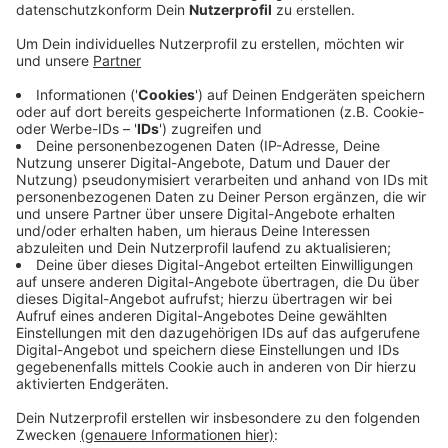
Anzeige
Bis zum 16. August übertragt das Bistum die
Gottesdienste aus dem Aachener Dom. Verfolgen
kann man die Streams an allen Sonntagen, an
Fronleichnam und am 15. August zum Fest der
Aufnahme Mariens. So will das Bistum allen, die in der
Corona-Krise besonderen Gesundheitsrisiken
ausgesetzt sind, den virtuellen Besuch in der Kirche
ermöglichen. Zu sehen sind die Live-Gottesdienste im
Internet auf der Homepage und dem Youtube-Kanal
des Bistums. Die Livestreams gibt es auf der
Homepage
und auf dem
YouTube-Kanal
des Bistums
Aachen.
Anzeige