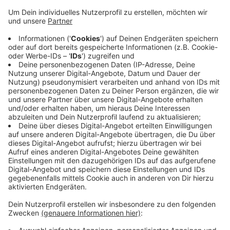
Anzeige
Vor allem am Nachmittag seien, auch dank des
trockenen Wetters, viele Kunden in die Geschäfte
gekommen. Erste Geschenketrends seien auch schon
zu erkennen. Viele Kunden hätten zudem noch
kurzfristig Adventskalender gekauft. Laut einer
Umfrage planen die meisten Menschen in NRW, knapp
470 Euro für Geschenke auszugeben. Der Einzelhandel
ist deshalb zuversichtlich, auch an den kommenden
Wochenenden eine positive Bilanz ziehen zu können.
Anzeige