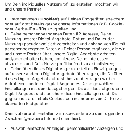
Anzeige
Für Bier und Wurst zusammen zahlt man bei Borussia
Mönchengladbach 7 Euro - das ist zusammen mit
Mainz und Leverkusen der drittniedrigste Preis in der
Liga. Die Bierpreise sind bei den Fohlen sogar am
zweitgünstigsten - weniger zahlt man nur in Dortmund.
Ein halber Liter Bier kostet im Borussiapark 4 Euro, eine
Bratwurst 3 Euro.
Anzeige
Anzeige