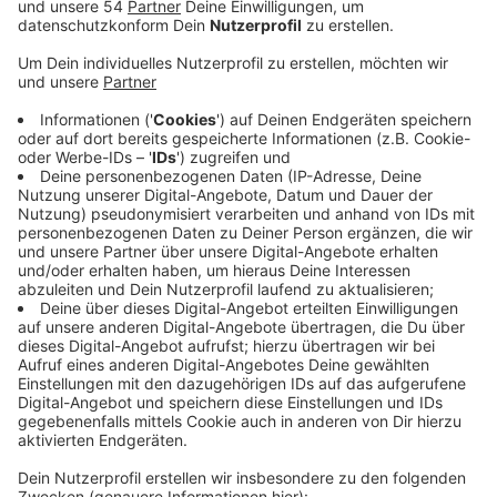
Der Schulhof der Grundschule Uedding soll
umgestaltet werden, die KGS Holt und die KGS
Annaschule sollen mehr Betreuungsplätze bekommen.
Das ist Thema in den Bezirksvertretungen heute und
soll im Dezember vom Rat beschlossen werden. Auf
dem Gelände der KGS Holt soll ein Neubau für Plätze
des Offenen Ganztags entstehen. Das Gebäude soll
nachhaltig gestaltet werden- in Holzbauweise und mit
begrüntem Flachdach. Es soll multifunktionale Räume
und eine Mensa kriegen. Baubeginn ist im Frühjahr 2024
geplant, Zum Schuljahr 2025/26 soll dann alles fertig
sein. An der KGS Annaschule sollen bis August 2025
das Schulgebäude aufgestockt und ein Anbau ergänzt
werden. Auch an der Grundschule Uedding soll sich
was tun - die Schüler kriegen einen neuen Schulhof.
Besonders die Entwässerung muss überarbeitet
werden, denn im Moment werden Teile des