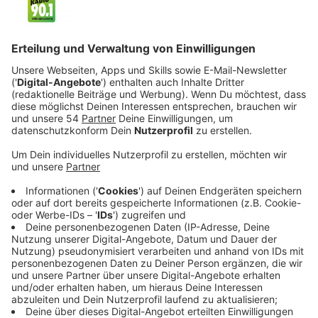
Anzeige
Anfang November wird an der Hochschule Niederrhein
das Bewohnerparken eingeführt. Seit heute können die
Anträge dafür eingereicht werden. Das
Bewohnerparken wird für Teile der Brucknerallee, der
Breite Straße, der Brandenberger Straße, Bromberger
Straße, Siepensteg, Richard-Wagner-Straße und
Webschulstraße eingerichtet. Das bedeutet, dass ab
dem 01.11 auf diesen Straßen Bereiche
ausgeschildert werden, in denen nur Anwohner mit
einem Bewohnerparkausweis parken dürfen. Die
Parkausweise können online im ServicePortal der
Stadt Mönchengladbach beantragt und dann direkt
ausgedruckt werden. Die betroffenen Bewohnerinnen
und Bewohner wurden vom Ordnungsamt schriftlich
informiert.
Hier
kann der Parkausweis beantragt
werden.