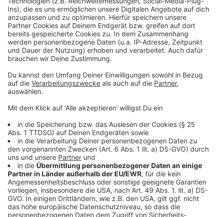
Das Fahrzeug muss auf den Namen des Antragstellers
zugelassen sein.
Der Bewohnerparkausweis kann nur für PKW oder
PKW-Kombi, nicht aber für Krafträder oder LKW
beantragt werden.
Bei dauerhafter Nutzung eines Fahrzeugs, das nicht
auf die Anwohnerin / den Anwohner zugelassen ist,
muss eine entsprechende formlose Bescheinigung des
Fahrzeughalters über die Dauernutzung vorgelegt
werden.
Bei privat genutztem Dienstfahrzeug muss eine
formlose Bescheinigung des Arbeitgebers vorgelegt
werden.
Anzeige