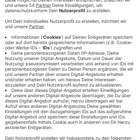
schon wieder zu mehreren Betrugsversuchen
gekommen, bei denen Unbekannte sich als
Mitarbeiter des Gesundheitsamts ausgegeben
haben.
Veröffentlicht:
Dienstag, 16.02.2021 17:17
Anzeige
Unter anderem in Lürrip. Ähnlich wie bei einem Fall
letzte Woche, behaupteten die Betrüger es habe
Coronafälle in der Nachbarschaft ihrer Opfer gegeben
-- sie wollten nun in die Wohnung um über eine
Impfung zu sprechen. Laut Polizei versuchen die Täter
dann, unbemerkt Geld oder Schmuck zu klauen.
Auch mit anderen Maschen versuchen Betrüger die
Pandemie auszunutzen. Das Landeskriminalamt hatte