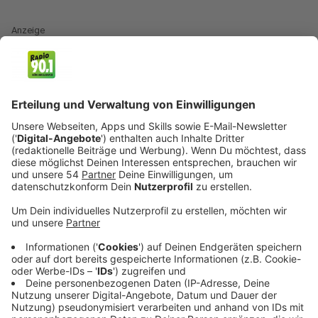
Anzeige
In weniger als 2 Monaten ist Weihnachten und
normalerweise finden spätestens jetzt die letzten
Vorbereitungen für die internen Weihnachtsfeiern mit
dem Betrieb statt.
Grundsätzlich gilt: Betriebliche Feiern sind von der
Gesetzeslage her gleichzustellen mit privaten Feiern
im öffentlichen Raum. Ein öffentlicher Raum können
Restaurants, Kneipen, Bars oder andere
Räumlichkeiten sein, die sich anmieten lassen.
Für einen kurzen Überblick lassen sich die
verschiedenen Corona-Vorschriften für Feiern ganz
einfach unterscheiden: