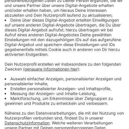
Private Feiern: Auf privaten Veranstaltungen oder
Feiern gibt es zurzeit keine besonderen Vorschriften
und auch keine
Anzeige
Private Feiern: Auf privaten Veranstaltungen oder
Feiern gibt es zurzeit keine besonderen
Vorschriften und auch keine Kontrollen
.
Private Feiern im öffentlichen Raum: Bei
öffentlichen Feiern sieht es anders aus. Es muss
ganz genau geplant werden, welche Menschen
eingeladen werden, damit die Obergrenze von 150
Personen nicht überschritten wird. Ebenso
müssen Hygienemaßnahmen angepasst und
eingehalten werden. Bei allen Feiern mit mehr als
50 Gästen, muss die Stadtverwaltung mindestens
3 Werktage vorher informiert werden.