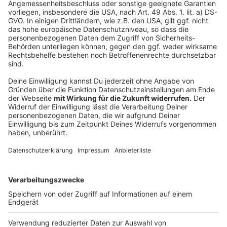
dienstlichen Gründen sind innerhalb und außerhalb von
Unternehmen, Betrieben und Behörden zulässig;
soweit sie aus sozial-kommunikativen Anlässen
erfolgen (auswärtige Teamtreffen, Betriebsausflüge,
Betriebsfeiern usw.) jedoch nur im Rahmen der für den
jeweiligen Veranstaltungsort nach dieser Verordnung
geltenden Vorgaben (…)".
Viele Unternehmen planen beispielsweise Online-
Weihnachtsfeiern mit Plätzchenbacken per Zoom-
Konferenz oder kleine Outdoor-Weihnachtsmärkte auf
dem eigenen Parkplatz als Alternative.
Autoren: Celina Pegel, José Narciandi
Anzeige