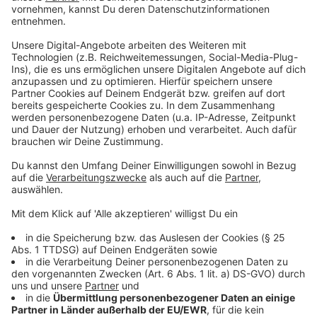
Betriebliche Feiern: Betriebsfeiern sind nach
Paragraph 4 der Coronaschutzverordnung in
Ordnung und auch erlaubt. Wenn diese im
öffentlichen Raum, beispielsweise einem
Restaurant stattfinden, gelten die Vorschriften
des Lokals vor Ort. Wenn im eigenen Haus
, das
heißt in der Firma,
gefeiert wird, gelten dieselben
Regeln
wie bei der Arbeit.
Anzeige
Auszug aus § 4 (1) der
Coronaschutzverordnung:
Anzeige
"Versammlungen, Zusammenkünfte und
Veranstaltungen aus beruflichen, gewerblichen und