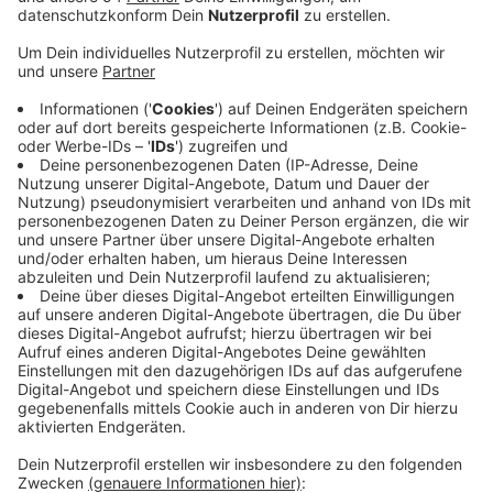
Anzeige
Allein im Schlossbad waren 3.500 Mensch zu besuch.
Auch im Schlossbad Niederrhein gab es einen Andrang
wie man ihn seit Jahren nicht mehr gesehen hatte. Hier
waren rund 2.500 Menschen zum schwimmen
gekommen. Einen Tag später waren es dann nur noch
600 Besucher - hier war das Wetter zwar noch warm
aber nicht mehr rekordverdächtig heiß. Am Samstag
waren allerdings kurzfristig Mitarbeiter an der Kasse
ausgefallen, daher kam es zu längeren Wartezeiten,
sagt die NEW. In Zukunft soll es aber Entlastung
geben - in Form von sogenannten „Fast Lanes“ - also
Überholspuren für die Badegäste, die ein E-Ticket
oder ein Schwimm-Abo besitzen.