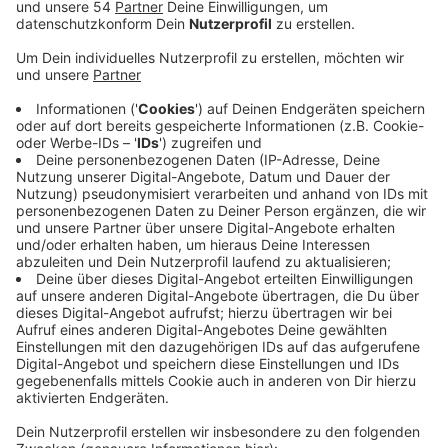
Anzeige
Auch in Mönchengladbach sind die Stickstoffdioxid-
Werte seit Jahresbeginn gesunken, zeigt der Bericht.
Grundlage sind Untersuchungen des Deutschen
Wetterdienstes und des Landesamts für Natur-,
Umwelt- und Verbraucherschutz. Die Messstationen in
Rheydt und an der Friedrich-Ebert-Straße zeigen etwa:
Von Januar bis Mai sind die Mittelwerte für
Stickstoffdioxid dort um etwa ein Drittel
zurückgegangen. Umwelteinflüsse herausgerechnet,
gab es die tiefsten Werte während des Lockdowns im
März. Der landesweite Jahresvergleich zeigt
außerdem: Gegenüber 2019 sind die Immissionswerte
oft um etwa 20 Prozent zurückgegangen. Das zeige
einen klaren Zusammenhang zwischen geringerem
Verkehr und niedrigerer Schadstoffbelastung, sagt die