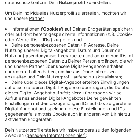
Die Flughäfen in NRW befinden sich noch immer in der
Corona-Krise. Das zeigt eine neue Landesstatistik zu
den Passagierzahlen im März. Demnach flogen von den
sechs Hauptverkehrsflughäfen in NRW knapp 170.000
Menschen ab. Das sind fast 70 Prozent weniger
gewesen als im März vor einem Jahr und knapp 90
Prozent weniger als vor zwei Jahren. Besonders stark
ist der Einbruch dabei an den kleinen Flughäfen, wie
Paderborn/Lippstadt oder Münster/Osnabrück
gewesen. Die großen wie Köln oder Düsseldorf
mussten weniger Einbußen hinnehmen. Vom
Düsseldorfer Airport sind im März über 100.000
Passagiere abgehoben. Fast 90 Prozent von ihnen
flogen dabei ins Ausland.
Anzeige