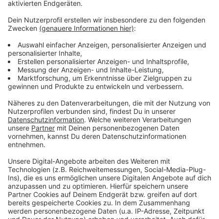
Die Einschränkungen im Überblick
Anzeige
Buslinien 013, 023 und NE2 der NEW: Die Haltestellen
„Poeth“ und „Moosheide“ der Linien 013 und 023
können stadtauswärts nicht bedient werden. Für die
Haltestelle „Poeth“ verweist die NEW die Fahrgäste
auf die Haltestelle „Stationsweg“. Für die Haltestelle
„Moosheide“ verweist die NEW auf die Haltestelle
„Moosheide“ der Linien 008 und 033. Nur
stadtauswärts wird eine Umleitung gefahren.
Anzeige