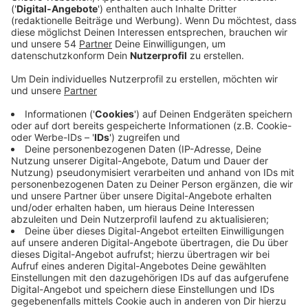
Anzeige
Auf einem Teil der Roermonder Straße gibt es ab
heute für rund anderthalb Monate eine Baustelle. Das
Stück zwischen den Kreuzungen Rönneterring und
Stationsweg bekommt jetzt in den Ferien eine neue
Fahrbahndecke. Dafür wird die Roermonder Straße an
dieser Stelle auf eine Spur verengt. Stadteinwärts
wird dieses Stück zur Einbahnstraße. Wer
stadtauswärts will, muss die ausgeschilderte
Umleitung über den Stationsweg und die Straße
Moosheide nehmen. Auch einige Buslinien und
Haltestellen der NEW sind von den Arbeiten
betroffen. Die Arbeiten sollen bis zum 19. August
dauern.
Anzeige