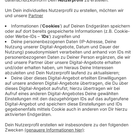
Die Dünner Straße bekommt zwischen Krahnendonk
und Liebfrauenstraße eine neue Fahrbahndecke.
Während der Sanierungsarbeiten wird die Dünner
Straße deshalb in Richtung Krahnendonk zur
Einbahnstraße. In der Gegenrichtung müssen
Autofahrer über den Gathersweg ausweichen. Auch die
Buslinien 5, 15 und 25 sind von den Bauarbeiten
betroffen. Die Haltestellen "Neuwerk Markt" und
"Neuwerk Verwaltung" der Buslinien fallen aus, es gibt
Ersatzhaltestellen. Die Sanierung soll bis zum Ende
Ende der Osterferien dauern. Ab dem 12. April sollen
Autofahrer dann wie gewohnt über die Dünner Straße
fahren können.
Anzeige