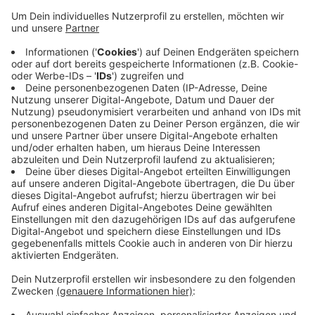
Die mags saniert innerhalb von zwei Tagen die
Fahrbahndecke der Volksbadstraße zwischen der
Peter-Krall-Straße und der Korschenbroicher Straße.
Dafür muss der Abschnitt komplett gesperrt werden.
Eine Umleitung führt unter anderem über die
Korschenbroicher Straße und Carl-Diem-Straße.
Radfahrer und Fußgänger können die Volksbadstraße
aber ganz normal nutzen. Am Mittwoch soll die
sanierte Straße dann auch wieder für Autos befahrbar
sein.
Anzeige