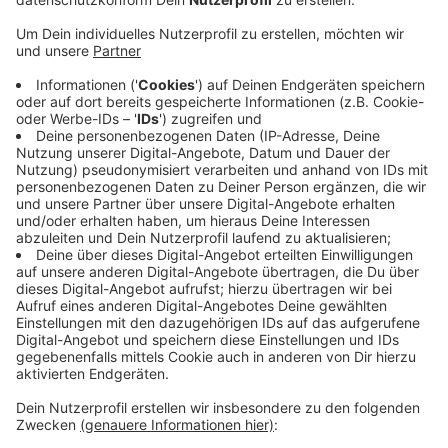
Anzeige
Im ersten Abschnitt wird jetzt das Stück zwischen
Immelmannstraße und der Kreuzung Reinersstraße
saniert. Danach folgt der Teil zwischen Reinersstraße
und dem Wendehammer. Für die Arbeiten wird die
Durchfahrt zum Hensgesweider Weg komplett
gesperrt. Wenn die Sanierung Anfang Oktober (04.10.)
fertig ist, führt die mags dann Arbeiten an den Bäumen
durch - auch das könne nochnmal zu leichten
Verkehrsbehindeurngen führen. Am 18. Oktober soll
alles fertig sein.
Anzeige