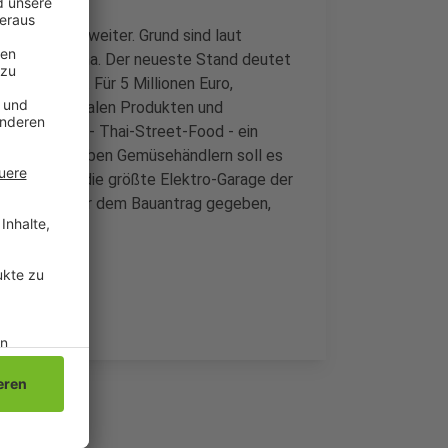
 sich immer weiter. Grund sind laut
aufgrund Corona. Der neueste Stand deutet
ach Karneval. Für 5 Millionen Euro,
Mix aus regionalen Produkten und
pezialitäten - Thai-Street-Food - ein
nbar wird. Neben Gemüsehändlern soll es
rplatz soll die größte Elektro-Garage der
 es schon vor dem Bauantrag gegeben,