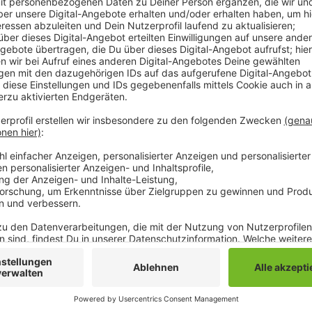
Der Bau der Markthalle am Kapuzinerplatzv verzögert
Projektleitung Probleme bei der Materiallieferung 
auf Frühjahr - also Ende des ersten Quartals 2022 - n
finanziert von lokalen Investoren soll es dort einen 
Gastronomie geben. Also Fisch- und Fleischhändler, S
Suppen- und Eintopfrestaurant, das abends eine Wei
auch einen Bäcker geben. Die Tiefgarage am Kapuzine
Stadt werden. Verzögerungen bei dem Projekt hatte
aufgrund alter Erbpachtrechte.
Anzeige