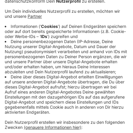
Das hat der Handelsverband auf Radio 90,1-Anfrage
bestätigt. Die meisten zahlen zwar noch bar - es
werden aber immer weniger. Vor allem Bezahlen per
Handy, etwa mit Google oder Apple Pay, legt laut
Handelsverband zu: 13 Prozent aller Käufe liefen
letztes Jahr so - fast doppelt so viele wie im Jahr
davor. Eine Entwicklung, die sich vor allem seit Corona
abzeichne - und auf die die Händler gut eingestellt
seien, so die Einschätzung. Bargeldloses Zahlen gelte
zwar als einfacher und bequemer - bringe aber auch
Nachteile für die Händler: etwa Kosten für
entsprechende Geräte oder technische Störungen
beim Kauf.
Anzeige