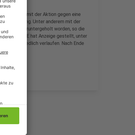
rotestierten mit der Aktion gegen eine
iner Mitteilung. Unter anderem mit der
 Großgeräten runtergeholt worden, so die
 worden. RWE hat Anzeige gestellt, unter
e Aktion friedlich verlaufen. Nach Ende
 anlaufen.