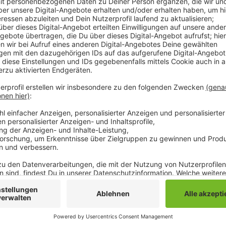
Außerdem blockierten sie ein Kohleförderband. Sie p
geplante Abholzung im Hambacher Forst, hieß es in e
Hilfe von Höhenrettern seien die Aktivisten von den
Polizei. Kurzzeitig seien sie in Gewahrsam genommen
anderem wegen Hausfriedensbruchs. Insgesamt sei di
der Besetzung konnte der Betrieb im Tagebau wieder
Anzeige