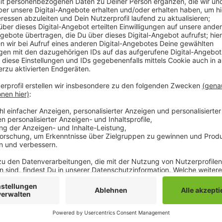
Das teilt die IHK mittlerer Niederrhein mit. Dazu ha
gemacht. Bei einem Türbandhersteller haben sie dan
sodass Heizstäbe bei Nicht-Betrieb automatisch abg
bundesweit mit ihrem Projekt durchgesetzt haben, ha
Landesebene überzeugt.
Anzeige