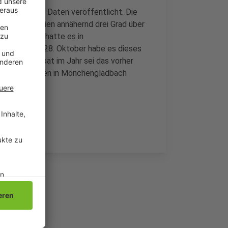
ach aktuelle Daten veröffentlicht. Die
Grad. Das seien annähernd drei Grad über
eren Oktober hatte es in
egeben. Am 28. Oktober habe es dieses
geben. So spät im Jahr sei das vorher
e Woche werden in Mönchengladbach
u 16 Grad.