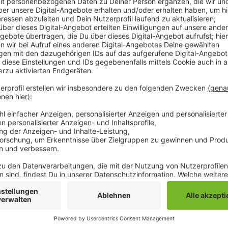
Die Stadt Ratingen hat auch für uns in Mönchengladb
Durchschnittstemperatur im Oktober lag bei fast 14 
dem langjährigen Durchschnitt, heißt es. Einen wärm
Mönchengladbach und der Region nur im Jahr 2001 g
Jahr mit mehr als 25 Grad sogar einen Sommertag ge
noch nie vorgekommen, heißt es. Für die kommend
wieder milde Temperaturen erwartet: Teilweise bis z
Anzeige